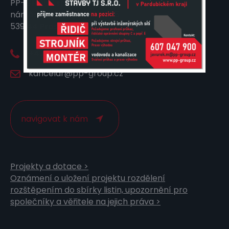
PP-GROUP stavby TJ s.r.o.
náměstí Dr. Tošovského 25
539 44 Proseč
+420 775 109 795
kancelar@pp-group.cz
navigovat k nám
Projekty a dotace >
Oznámení o uložení projektu rozdělení
rozštěpením do sbírky listin, upozornění pro
společníky a věřitele na jejich práva >