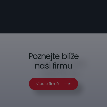
Poznejte blíže
naši firmu
více o firmě