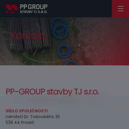
modal-check
Kontakt
PP-GROUP stavby TJ s.r.o.
SÍDLO SPOLEČNOSTI:
náměstí Dr. Tošovského 25
539 44 Proseč