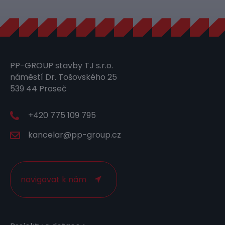
PP-GROUP stavby TJ s.r.o.
náměstí Dr. Tošovského 25
539 44 Proseč
+420 775 109 795
kancelar@pp-group.cz
navigovat k nám