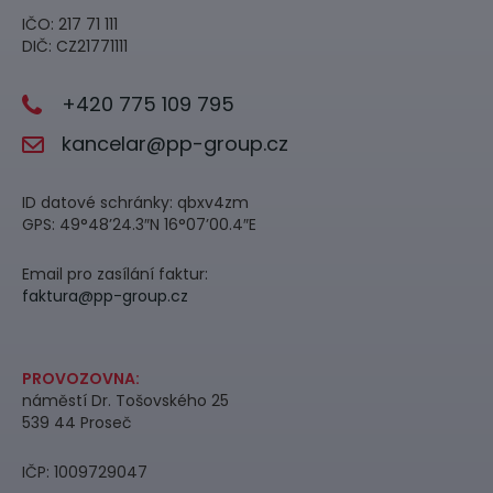
IČO: 217 71 111
DIČ: CZ21771111
+420 775 109 795
kancelar@pp-group.cz
ID datové schránky: qbxv4zm
GPS: 49°48’24.3″N 16°07’00.4″E
Email pro zasílání faktur:
faktura@pp-group.cz
PROVOZOVNA:
náměstí Dr. Tošovského 25
539 44 Proseč
IČP: 1009729047