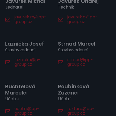
Javůrek Michal
Javůrek Ondřej
Jednatel
Technik
javurek.m@pp-
javurek.o@pp-
group.cz
group.cz
Láznička Josef
Strnad Marcel
Stavbyvedoucí
Stavbyvedoucí
laznicka@p-
strnad@pp-
group.cz
group.cz
Buchtelová
Roubínková
Marcela
Zuzana
Účetní
Účetní
ucetni@pp-
faktura@pp-
group.cz
group.cz