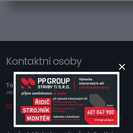
Kontaktní osoby
Tomášek Jan
Javůrek Karel
Jednatel
Jednatel
tomasek@pp-
javurek.k@pp-
group.cz
group.cz